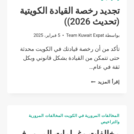
عملي
تجديد رخصة القيادة الكويتية
أقوى
من
(تحديث 2026))
المنافسين
(2026)
بواسطة
Team Kuwait Expat
5 فبراير، 2025
تأكد من أن رخصة قيادتك في الكويت محدثة
حتى تتمكن من القيادة بشكل قانوني وبكل
ثقة في عام…
تجديد
إقرأ المزيد
رخصة
القيادة
الكويتية
(تحديث
المخالفات المرورية في الكويت المخالفات المرورية
2026))
والتراخيص