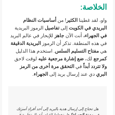
الخلاصة:
واو، لقد غطينا
الكثير
! من
أساسيات
النظام
البريدي في الكويت
إلى
تفاصيل
الرموز البريدية
في الجهراء،
أنت الآن
جاهز
للإبحار في عالم البريد
في هذه المنطقة. تذكر أن الرموز
البريدية الدقيقة
هي
مفتاح
التسليم السلس
. استخدم هذا الدليل
كمرجع
لك،
ضع إشارة مرجعية عليه
لوقت لاحق
ولا تتردد أبداً
في
التحقق مرة أخرى من
الرمز
البري
دي عند إرسال بريد إلى
الجهراء
.
هل تحتاج إلى إرسال هدية بالبريد إلى أحد أفراد أسرتك
في
مدينة الجهراء؟
هل تخطط للقيام بأعمال تجارية في