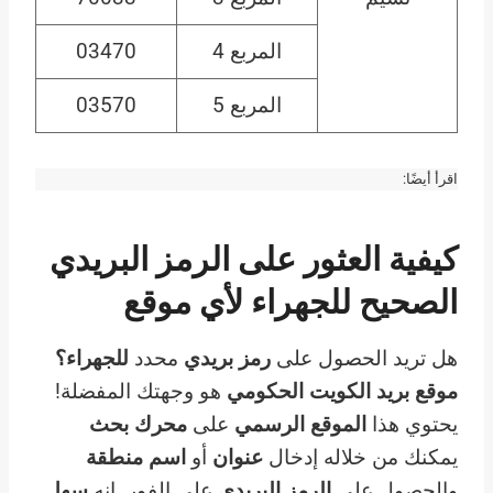
المربع 4
03470
المربع 5
03570
اقرأ أيضًا:
كيفية العثور على الرمز البريدي
الصحيح للجهراء لأي موقع
هل تريد الحصول على
رمز بريدي
محدد
للجهراء؟
موقع بريد الكويت الحكومي
هو وجهتك المفضلة!
يحتوي هذا
الموقع الرسمي
على
محرك بحث
يمكنك من خلاله إدخال
عنوان
أو
اسم منطقة
والحصول على
الرمز البريدي
على الفور. إنه
سهل