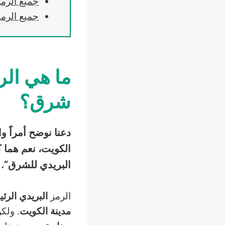
جميع الرموز
جميع الرموز
ما هي الر
شرق؟
دعنا نوضح أمراً واح
الكويت،
نعم هما 
البريدي للشرق”
،
الرمز
البريدي الر
مدينة الكويت
. ولك