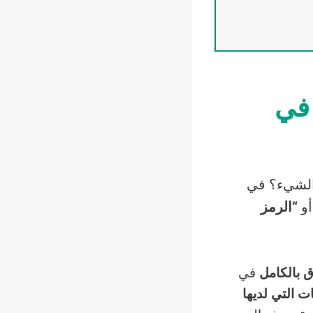
 في
الشيء؟ في
أو
“الرمز
 بالكامل
في
 التي لديها