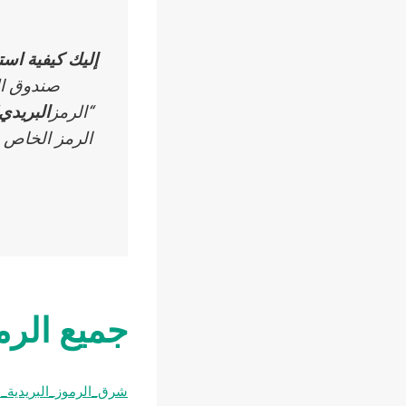
إليك كيفية اس
صندوق ال
“الرمز
البريدي
جميع الرمو
شرق_الرموز_البريدية_ا