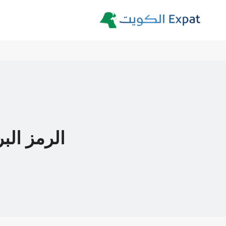
لتجاوز
لى
لمحتوى
الرمز البر