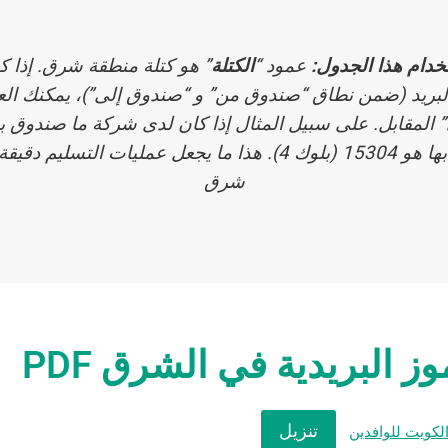
تخدام هذا الجدول:
عمود “
الكتلة
” هو كتلة منطقة شرق. إذا 
بريد (ضمن نطاق “صندوق من” و “صندوق إلى”)، يمكنك الع
الرمز الخاص بها هو 15304 (بلوك 4). هذا ما يجعل عمليات التس
شرق
ز البريدية في الشرق PDF
تنزيل
لكويت للوافدين