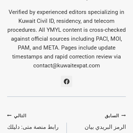
Verified by experienced editors specializing in
Kuwait Civil ID, residency, and telecom
procedures. All YMYL content is cross-checked
against official sources including PACI, MOI,
PAM, and META. Pages include update
timestamps and rapid correction review via
contact@kuwaitexpat.com
تصفّح
السابق
التالي
الرمز البريدي بيان
رابط منصة متى: دليلك
المقالات